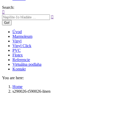
Search:
Úvod
Marmoleum
Vinyl
Vinyl Click
PVC
Flotex
Referencie
Virtuálna podlaha
Kontakt
You are here:
Home
s290026-t590026-linen