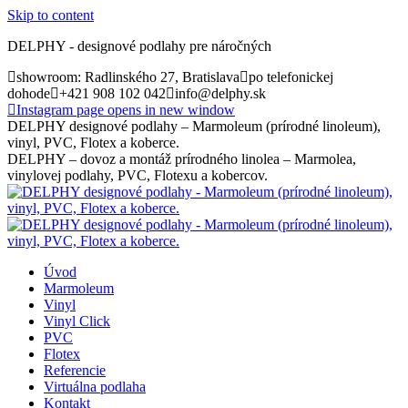
Skip to content
DELPHY - designové podlahy pre náročných
showroom: Radlinského 27, Bratislava
po telefonickej
dohode
+421 908 102 042
info@delphy.sk
Instagram page opens in new window
DELPHY designové podlahy – Marmoleum (prírodné linoleum),
vinyl, PVC, Flotex a koberce.
DELPHY – dovoz a montáž prírodného linolea – Marmolea,
vinylovej podlahy, PVC, Flotexu a kobercov.
Úvod
Marmoleum
Vinyl
Vinyl Click
PVC
Flotex
Referencie
Virtuálna podlaha
Kontakt