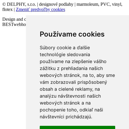
© DELPHY, s.r.o. | designové podlahy | marmoleum, PVC, vinyl,
flotex |
Zmeniť predvoľby cookies
Design and code VICTORY-media.sk | Webhosting
BESTwebhosting.sk | 12.11.2025
Používame cookies
Súbory cookie a ďalšie
technológie sledovania
používame na zlepšenie vášho
zážitku z prehliadania našich
webových stránok, na to, aby sme
vám zobrazovali prispôsobený
obsah a cielené reklamy, na
analýzu návštevnosti našich
webových stránok a na
pochopenie toho, odkiaľ naši
návštevníci prichádzajú.