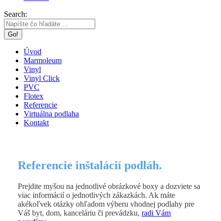
Search:
Úvod
Marmoleum
Vinyl
Vinyl Click
PVC
Flotex
Referencie
Virtuálna podlaha
Kontakt
Referencie inštalácií podláh.
Prejdite myšou na jednotlivé obrázkové boxy a dozviete sa
viac informácií o jednotlivých zákazkách. Ak máte
akékoľvek otázky ohľadom výberu vhodnej podlahy pre
Váš byt, dom, kanceláriu či prevádzku,
radi Vám