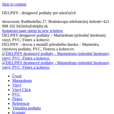
Skip to content
DELPHY - designové podlahy pre náročných
showroom: Radlinského 27, Bratislava
po telefonickej dohode
+421
908 102 042
info@delphy.sk
Instagram page opens in new window
DELPHY designové podlahy – Marmoleum (prírodné linoleum),
vinyl, PVC, Flotex a koberce.
DELPHY – dovoz a montáž prírodného linolea – Marmolea,
vinylovej podlahy, PVC, Flotexu a kobercov.
Úvod
Marmoleum
Vinyl
Vinyl Click
PVC
Flotex
Referencie
Virtuálna podlaha
Kontakt