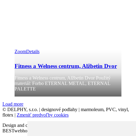
Zoom
Details
Fitness a Welness centrum, Alžbetin Dvor
Fitness a Welness centrum, Alžbetin Dvor Použitý
materiál: Forbo ETERNAL METAL, ETERNAL
PALETTE
Load more
© DELPHY, s.r.o. | designové podlahy | marmoleum, PVC, vinyl,
flotex |
Zmeniť predvoľby cookies
Design and code VICTORY-media.sk | Webhosting
BESTwebhosting.sk | 12.11.2025