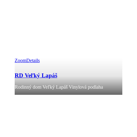
Zoom
Details
RD Veľký Lapáš
Rodinný dom Veľký Lapáš Vinylová podlaha