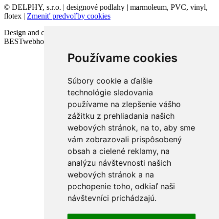
© DELPHY, s.r.o. | designové podlahy | marmoleum, PVC, vinyl,
flotex |
Zmeniť predvoľby cookies
Design and code VICTORY-media.sk | Webhosting
BESTwebhosting.sk | 12.11.2025
Používame cookies
Súbory cookie a ďalšie
technológie sledovania
používame na zlepšenie vášho
zážitku z prehliadania našich
webových stránok, na to, aby sme
vám zobrazovali prispôsobený
obsah a cielené reklamy, na
analýzu návštevnosti našich
webových stránok a na
pochopenie toho, odkiaľ naši
návštevníci prichádzajú.