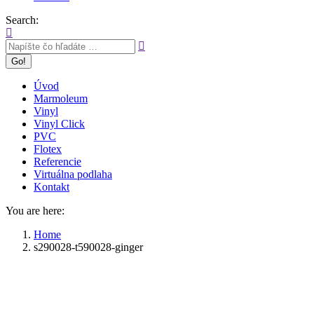
Search:
Úvod
Marmoleum
Vinyl
Vinyl Click
PVC
Flotex
Referencie
Virtuálna podlaha
Kontakt
You are here:
Home
s290028-t590028-ginger