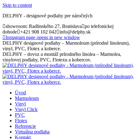
Skip to content
DELPHY - designové podlahy pre náročných
showroom: Radlinského 27, Bratislava
po telefonickej
dohode
+421 908 102 042
info@delphy.sk
Instagram page opens in new window
DELPHY designové podlahy – Marmoleum (prírodné linoleum),
vinyl, PVC, Flotex a koberce.
DELPHY – dovoz a montáž prírodného linolea – Marmolea,
vinylovej podlahy, PVC, Flotexu a kobercov.
Úvod
Marmoleum
Vinyl
Vinyl Click
PVC
Flotex
Referencie
Virtuálna podlaha
Kontakt