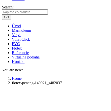
Search:
Úvod
Marmoleum
Vinyl
Vinyl Click
PVC
Flotex
Referencie
Virtuálna podlaha
Kontakt
You are here:
Home
flotex-penang-149921_s482037