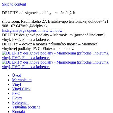
Skip to content
DELPHY - designové podlahy pre náročných
showroom: Radlinského 27, Bratislava
po telefonickej dohode
+421
908 102 042
info@delphy.sk
Instagram page opens in new window
DELPHY designové podlahy – Marmoleum (prírodné linoleum),
vinyl, PVC, Flotex a koberce.
DELPHY – dovoz a montáž prírodného linolea – Marmolea,
vinylovej podlahy, PVC, Flotexu a kobercov.
Úvod
Marmoleum
Vinyl
Vinyl Click
PVC
Flotex
Referencie
Virtuálna podlaha
Kontakt