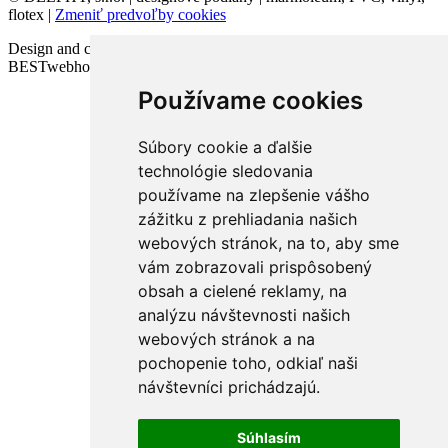
flotex |
Zmeniť predvoľby cookies
Design and code VICTORY-media.sk | Webhosting
BESTwebhosting.sk | 12.11.2025
Používame cookies
Súbory cookie a ďalšie
technológie sledovania
používame na zlepšenie vášho
zážitku z prehliadania našich
webových stránok, na to, aby sme
vám zobrazovali prispôsobený
obsah a cielené reklamy, na
analýzu návštevnosti našich
webových stránok a na
pochopenie toho, odkiaľ naši
návštevníci prichádzajú.
Súhlasím