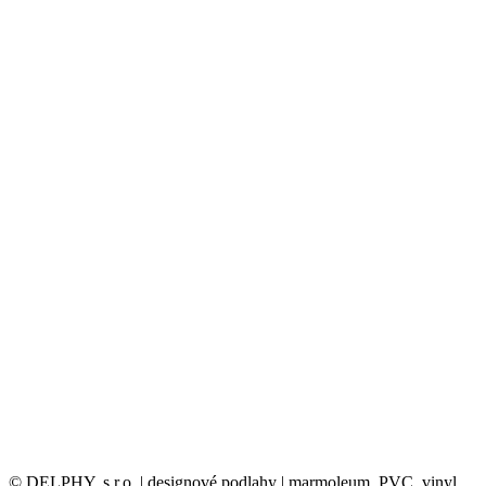
© DELPHY, s.r.o. | designové podlahy | marmoleum, PVC, vinyl,