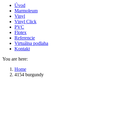
Úvod
Marmoleum
Vinyl
Vinyl Click
PVC
Flotex
Referencie
Virtuálna podlaha
Kontakt
You are here:
Home
4154 burgundy