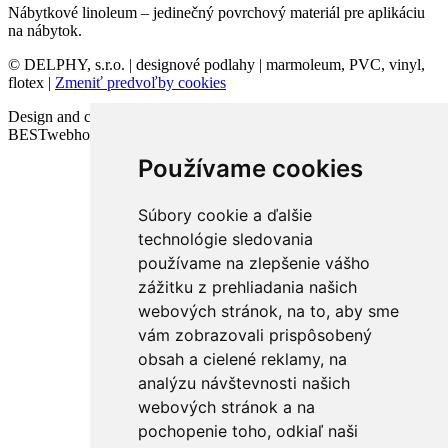
Nábytkové linoleum – jedinečný povrchový materiál pre aplikáciu
na nábytok.
© DELPHY, s.r.o. | designové podlahy | marmoleum, PVC, vinyl,
flotex |
Zmeniť predvoľby cookies
Design and code VICTORY-media.sk | Webhosting
BESTwebhosting.sk | 12.11.2025
Používame cookies
Súbory cookie a ďalšie
technológie sledovania
používame na zlepšenie vášho
zážitku z prehliadania našich
webových stránok, na to, aby sme
vám zobrazovali prispôsobený
obsah a cielené reklamy, na
analýzu návštevnosti našich
webových stránok a na
pochopenie toho, odkiaľ naši