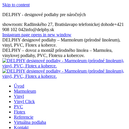
Skip to content
DELPHY - designové podlahy pre náročných
showroom: Radlinského 27, Bratislava
po telefonickej dohode
+421
908 102 042
info@delphy.sk
Instagram page opens in new window
DELPHY designové podlahy – Marmoleum (prírodné linoleum),
vinyl, PVC, Flotex a koberce.
DELPHY – dovoz a montáž prírodného linolea – Marmolea,
vinylovej podlahy, PVC, Flotexu a kobercov.
Úvod
Marmoleum
Vinyl
Vinyl Click
PVC
Flotex
Referencie
Virtuálna podlaha
Kontakt