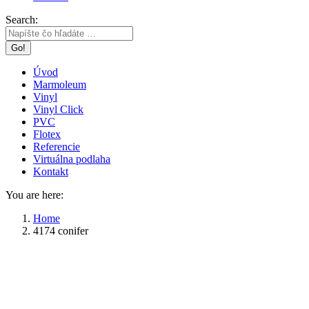
Search:
Úvod
Marmoleum
Vinyl
Vinyl Click
PVC
Flotex
Referencie
Virtuálna podlaha
Kontakt
You are here:
Home
4174 conifer