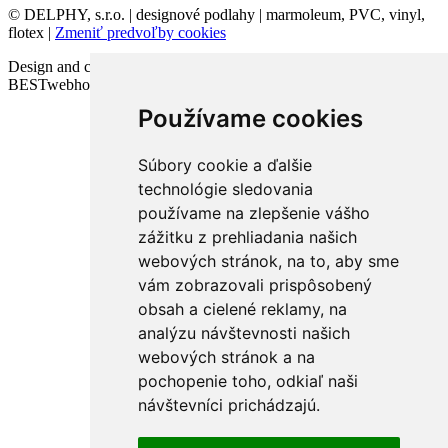
© DELPHY, s.r.o. | designové podlahy | marmoleum, PVC, vinyl,
flotex |
Zmeniť predvoľby cookies
Design and code VICTORY-media.sk | Webhosting
BESTwebhosting.sk | 12.11.2025
Používame cookies
Súbory cookie a ďalšie
technológie sledovania
používame na zlepšenie vášho
zážitku z prehliadania našich
webových stránok, na to, aby sme
vám zobrazovali prispôsobený
obsah a cielené reklamy, na
analýzu návštevnosti našich
webových stránok a na
pochopenie toho, odkiaľ naši
návštevníci prichádzajú.