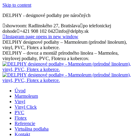
Skip to content
DELPHY - designové podlahy pre náročných
showroom: Radlinského 27, Bratislava
po telefonickej
dohode
+421 908 102 042
info@delphy.sk
Instagram page opens in new window
DELPHY designové podlahy – Marmoleum (prírodné linoleum),
vinyl, PVC, Flotex a koberce.
DELPHY – dovoz a montáž prírodného linolea – Marmolea,
vinylovej podlahy, PVC, Flotexu a kobercov.
Úvod
Marmoleum
Vinyl
Vinyl Click
PVC
Flotex
Referencie
Virtuálna podlaha
Kontakt