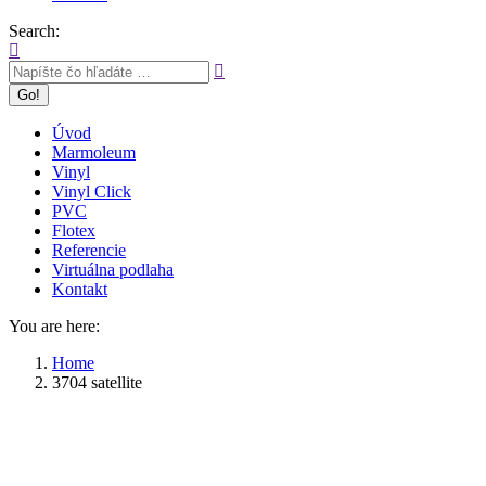
Search:
Úvod
Marmoleum
Vinyl
Vinyl Click
PVC
Flotex
Referencie
Virtuálna podlaha
Kontakt
You are here:
Home
3704 satellite