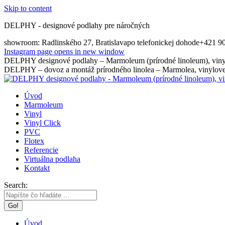
Skip to content
DELPHY - designové podlahy pre náročných
showroom: Radlinského 27, Bratislava
po telefonickej dohode
+421 9
Instagram page opens in new window
DELPHY designové podlahy – Marmoleum (prírodné linoleum), vinyl
DELPHY – dovoz a montáž prírodného linolea – Marmolea, vinylovej
Úvod
Marmoleum
Vinyl
Vinyl Click
PVC
Flotex
Referencie
Virtuálna podlaha
Kontakt
Search:
Úvod