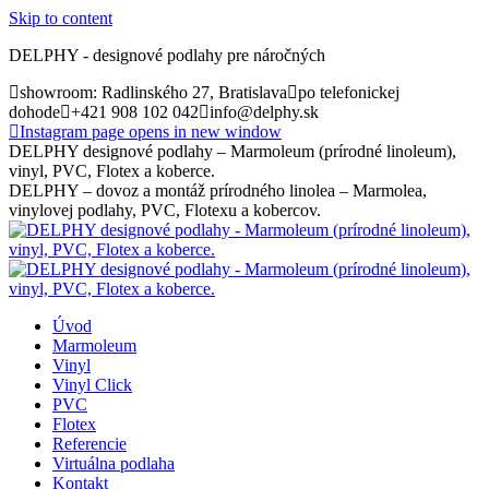
Skip to content
DELPHY - designové podlahy pre náročných
showroom: Radlinského 27, Bratislava
po telefonickej
dohode
+421 908 102 042
info@delphy.sk
Instagram page opens in new window
DELPHY designové podlahy – Marmoleum (prírodné linoleum),
vinyl, PVC, Flotex a koberce.
DELPHY – dovoz a montáž prírodného linolea – Marmolea,
vinylovej podlahy, PVC, Flotexu a kobercov.
Úvod
Marmoleum
Vinyl
Vinyl Click
PVC
Flotex
Referencie
Virtuálna podlaha
Kontakt