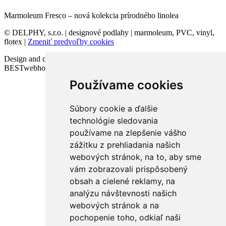
Marmoleum Fresco – nová kolekcia prírodného linolea
© DELPHY, s.r.o. | designové podlahy | marmoleum, PVC, vinyl,
flotex |
Zmeniť predvoľby cookies
Design and code VICTORY-media.sk | Webhosting
BESTwebhosting.sk | 12.11.2025
Používame cookies
Súbory cookie a ďalšie
technológie sledovania
používame na zlepšenie vášho
zážitku z prehliadania našich
webových stránok, na to, aby sme
vám zobrazovali prispôsobený
obsah a cielené reklamy, na
analýzu návštevnosti našich
webových stránok a na
pochopenie toho, odkiaľ naši