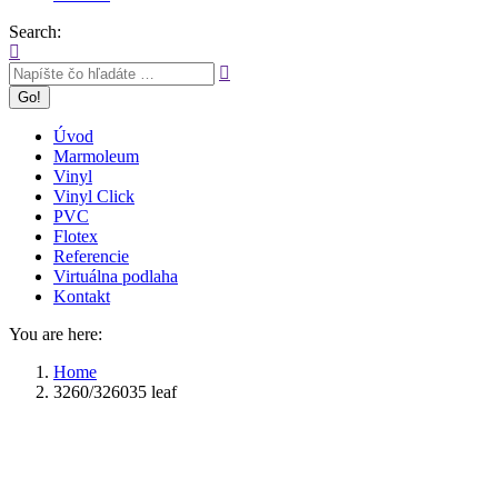
Search:
Úvod
Marmoleum
Vinyl
Vinyl Click
PVC
Flotex
Referencie
Virtuálna podlaha
Kontakt
You are here:
Home
3260/326035 leaf