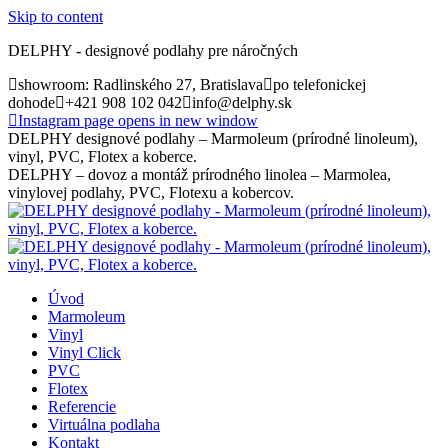
Skip to content
DELPHY - designové podlahy pre náročných
showroom: Radlinského 27, Bratislava
po telefonickej
dohode
+421 908 102 042
info@delphy.sk
Instagram page opens in new window
DELPHY designové podlahy – Marmoleum (prírodné linoleum),
vinyl, PVC, Flotex a koberce.
DELPHY – dovoz a montáž prírodného linolea – Marmolea,
vinylovej podlahy, PVC, Flotexu a kobercov.
Úvod
Marmoleum
Vinyl
Vinyl Click
PVC
Flotex
Referencie
Virtuálna podlaha
Kontakt