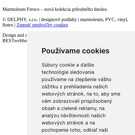
Marmoleum Fresco – nová kolekcia prírodného linolea
© DELPHY, s.r.o. | designové podlahy | marmoleum, PVC, vinyl,
flotex |
Zmeniť predvoľby cookies
Design and code VICTORY-media.sk | Webhosting
BESTwebhosting.sk | 12.11.2025
Používame cookies
Súbory cookie a ďalšie
technológie sledovania
používame na zlepšenie vášho
zážitku z prehliadania našich
webových stránok, na to, aby sme
vám zobrazovali prispôsobený
obsah a cielené reklamy, na
analýzu návštevnosti našich
webových stránok a na
pochopenie toho, odkiaľ naši