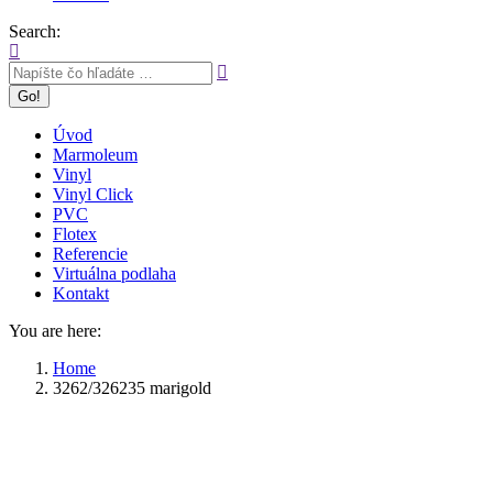
Search:
Úvod
Marmoleum
Vinyl
Vinyl Click
PVC
Flotex
Referencie
Virtuálna podlaha
Kontakt
You are here:
Home
3262/326235 marigold