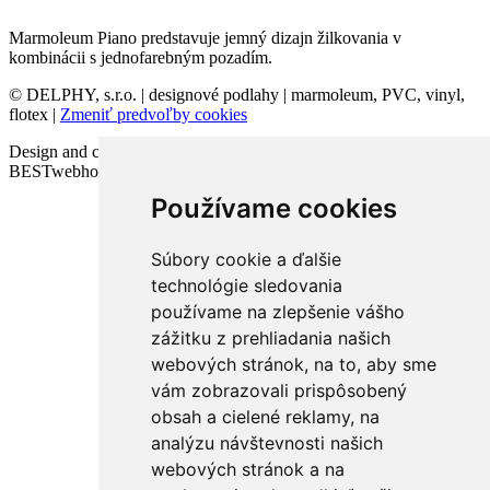
Marmoleum Piano predstavuje jemný dizajn žilkovania v
kombinácii s jednofarebným pozadím.
© DELPHY, s.r.o. | designové podlahy | marmoleum, PVC, vinyl,
flotex |
Zmeniť predvoľby cookies
Design and code VICTORY-media.sk | Webhosting
BESTwebhosting.sk | 12.11.2025
Používame cookies
Súbory cookie a ďalšie
technológie sledovania
používame na zlepšenie vášho
zážitku z prehliadania našich
webových stránok, na to, aby sme
vám zobrazovali prispôsobený
obsah a cielené reklamy, na
analýzu návštevnosti našich
webových stránok a na