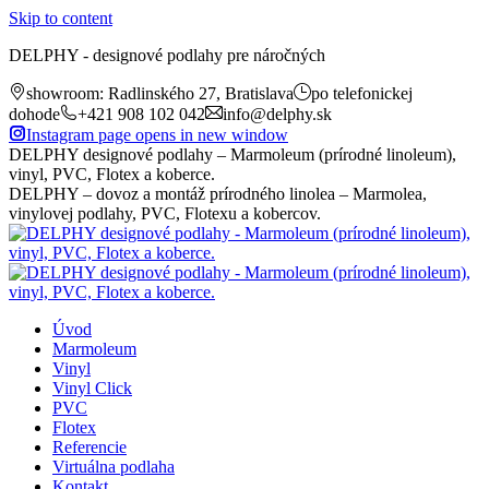
Skip to content
DELPHY - designové podlahy pre náročných
showroom: Radlinského 27, Bratislava
po telefonickej
dohode
+421 908 102 042
info@delphy.sk
Instagram page opens in new window
DELPHY designové podlahy – Marmoleum (prírodné linoleum),
vinyl, PVC, Flotex a koberce.
DELPHY – dovoz a montáž prírodného linolea – Marmolea,
vinylovej podlahy, PVC, Flotexu a kobercov.
Úvod
Marmoleum
Vinyl
Vinyl Click
PVC
Flotex
Referencie
Virtuálna podlaha
Kontakt