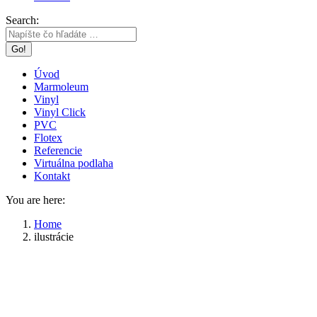
Search:
Úvod
Marmoleum
Vinyl
Vinyl Click
PVC
Flotex
Referencie
Virtuálna podlaha
Kontakt
You are here:
Home
ilustrácie