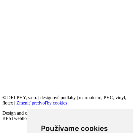
© DELPHY, s.r.o. | designové podlahy | marmoleum, PVC, vinyl,
flotex |
Zmeniť predvoľby cookies
Design and code VICTORY-media.sk | Webhosting
BESTwebhosting.sk | 12.11.2025
Používame cookies