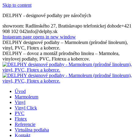
Skip to content
DELPHY - designové podlahy pre náročných
showroom: Radlinského 27, Bratislava
po telefonickej dohode
+421
908 102 042
info@delphy.sk
Instagram page opens in new window
DELPHY designové podlahy – Marmoleum (prírodné linoleum),
vinyl, PVC, Flotex a koberce.
DELPHY – dovoz a montáž prírodného linolea – Marmolea,
vinylovej podlahy, PVC, Flotexu a kobercov.
Úvod
Marmoleum
Vinyl
Vinyl Click
PVC
Flotex
Referencie
Virtuálna podlaha
Kontakt