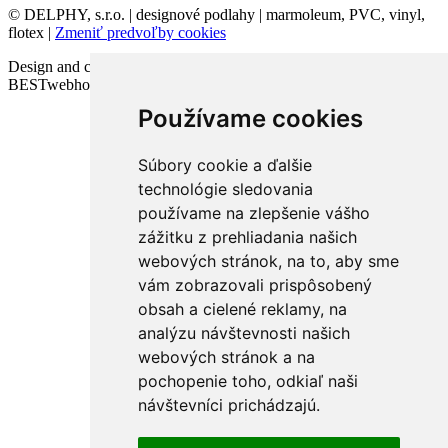
© DELPHY, s.r.o. | designové podlahy | marmoleum, PVC, vinyl,
flotex |
Zmeniť predvoľby cookies
Design and code VICTORY-media.sk | Webhosting
BESTwebhosting.sk | 12.11.2025
Používame cookies
Súbory cookie a ďalšie
technológie sledovania
používame na zlepšenie vášho
zážitku z prehliadania našich
webových stránok, na to, aby sme
vám zobrazovali prispôsobený
obsah a cielené reklamy, na
analýzu návštevnosti našich
webových stránok a na
pochopenie toho, odkiaľ naši
návštevníci prichádzajú.