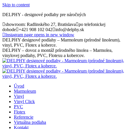
Skip to content
DELPHY - designové podlahy pre náročných
showroom: Radlinského 27, Bratislava
po telefonickej
dohode
+421 908 102 042
info@delphy.sk
Instagram page opens in new window
DELPHY designové podlahy – Marmoleum (prírodné linoleum),
vinyl, PVC, Flotex a koberce.
DELPHY – dovoz a montáž prírodného linolea – Marmolea,
vinylovej podlahy, PVC, Flotexu a kobercov.
Úvod
Marmoleum
Vinyl
Vinyl Click
PVC
Flotex
Referencie
Virtuálna podlaha
Kontakt