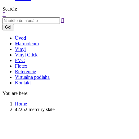
Search:
Úvod
Marmoleum
Vinyl
Vinyl Click
PVC
Flotex
Referencie
Virtuálna podlaha
Kontakt
You are here:
Home
42252 mercury slate