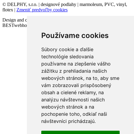
© DELPHY, s.r.o. | designové podlahy | marmoleum, PVC, vinyl,
flotex |
Zmeniť predvoľby cookies
Design and code VICTORY-media.sk | Webhosting
BESTwebhosting.sk | 12.11.2025
Používame cookies
Súbory cookie a ďalšie
technológie sledovania
používame na zlepšenie vášho
zážitku z prehliadania našich
webových stránok, na to, aby sme
vám zobrazovali prispôsobený
obsah a cielené reklamy, na
analýzu návštevnosti našich
webových stránok a na
pochopenie toho, odkiaľ naši
návštevníci prichádzajú.