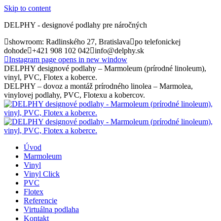
Skip to content
DELPHY - designové podlahy pre náročných
showroom: Radlinského 27, Bratislava
po telefonickej
dohode
+421 908 102 042
info@delphy.sk
Instagram page opens in new window
DELPHY designové podlahy – Marmoleum (prírodné linoleum),
vinyl, PVC, Flotex a koberce.
DELPHY – dovoz a montáž prírodného linolea – Marmolea,
vinylovej podlahy, PVC, Flotexu a kobercov.
Úvod
Marmoleum
Vinyl
Vinyl Click
PVC
Flotex
Referencie
Virtuálna podlaha
Kontakt