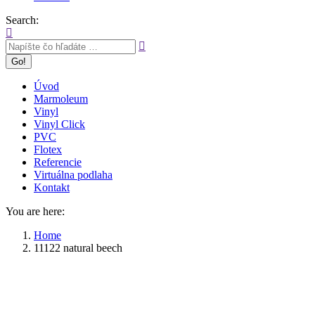
Search:
Úvod
Marmoleum
Vinyl
Vinyl Click
PVC
Flotex
Referencie
Virtuálna podlaha
Kontakt
You are here:
Home
11122 natural beech