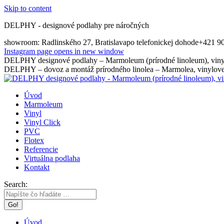
Skip to content
DELPHY - designové podlahy pre náročných
showroom: Radlinského 27, Bratislava
po telefonickej dohode
+421 9
Instagram page opens in new window
DELPHY designové podlahy – Marmoleum (prírodné linoleum), vinyl
DELPHY – dovoz a montáž prírodného linolea – Marmolea, vinylovej
Úvod
Marmoleum
Vinyl
Vinyl Click
PVC
Flotex
Referencie
Virtuálna podlaha
Kontakt
Search:
Úvod