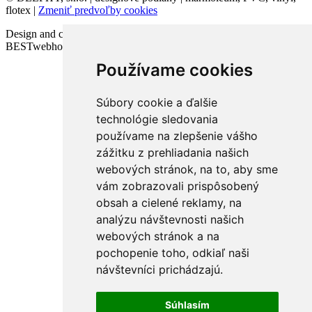
flotex |
Zmeniť predvoľby cookies
Design and code VICTORY-media.sk | Webhosting
BESTwebhosting.sk | 12.11.2025
Používame cookies
Súbory cookie a ďalšie
technológie sledovania
používame na zlepšenie vášho
zážitku z prehliadania našich
webových stránok, na to, aby sme
vám zobrazovali prispôsobený
obsah a cielené reklamy, na
analýzu návštevnosti našich
webových stránok a na
pochopenie toho, odkiaľ naši
návštevníci prichádzajú.
Súhlasím