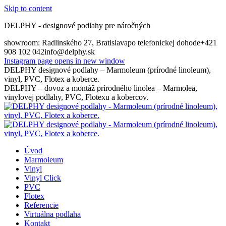
Skip to content
DELPHY - designové podlahy pre náročných
showroom: Radlinského 27, Bratislava
po telefonickej dohode
+421
908 102 042
info@delphy.sk
Instagram page opens in new window
DELPHY designové podlahy – Marmoleum (prírodné linoleum),
vinyl, PVC, Flotex a koberce.
DELPHY – dovoz a montáž prírodného linolea – Marmolea,
vinylovej podlahy, PVC, Flotexu a kobercov.
Úvod
Marmoleum
Vinyl
Vinyl Click
PVC
Flotex
Referencie
Virtuálna podlaha
Kontakt