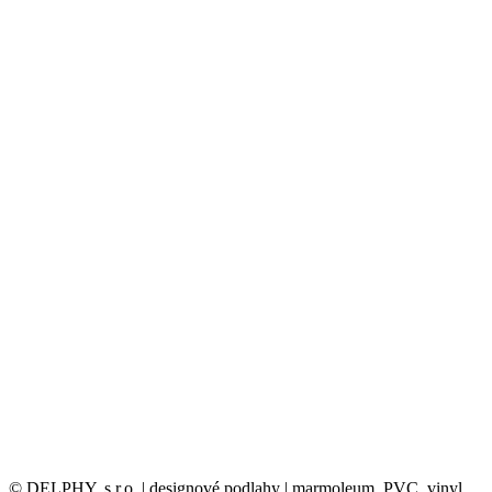
© DELPHY, s.r.o. | designové podlahy | marmoleum, PVC, vinyl,