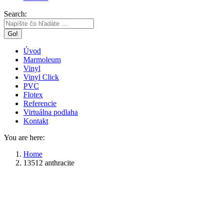
Search:
Úvod
Marmoleum
Vinyl
Vinyl Click
PVC
Flotex
Referencie
Virtuálna podlaha
Kontakt
You are here:
Home
13512 anthracite