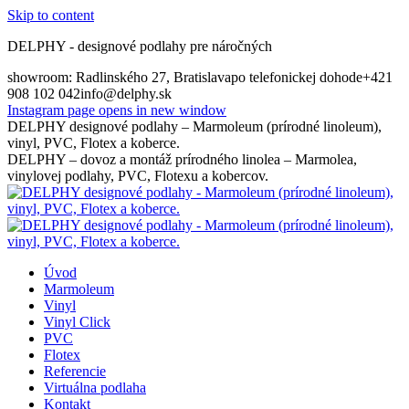
Skip to content
DELPHY - designové podlahy pre náročných
showroom: Radlinského 27, Bratislava
po telefonickej dohode
+421
908 102 042
info@delphy.sk
Instagram page opens in new window
DELPHY designové podlahy – Marmoleum (prírodné linoleum),
vinyl, PVC, Flotex a koberce.
DELPHY – dovoz a montáž prírodného linolea – Marmolea,
vinylovej podlahy, PVC, Flotexu a kobercov.
Úvod
Marmoleum
Vinyl
Vinyl Click
PVC
Flotex
Referencie
Virtuálna podlaha
Kontakt