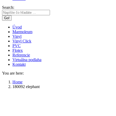
Search:
Úvod
Marmoleum
Vinyl
Vinyl Click
PVC
Flotex
Referencie
Virtuálna podlaha
Kontakt
You are here:
Home
180092 elephant