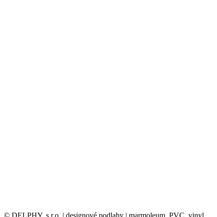
© DELPHY, s.r.o. | designové podlahy | marmoleum, PVC, vinyl,