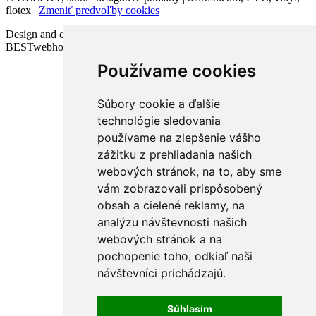
flotex |
Zmeniť predvoľby cookies
Design and code VICTORY-media.sk | Webhosting
BESTwebhosting.sk | 12.11.2025
Používame cookies
Súbory cookie a ďalšie
technológie sledovania
používame na zlepšenie vášho
zážitku z prehliadania našich
webových stránok, na to, aby sme
vám zobrazovali prispôsobený
obsah a cielené reklamy, na
analýzu návštevnosti našich
webových stránok a na
pochopenie toho, odkiaľ naši
návštevníci prichádzajú.
Súhlasím