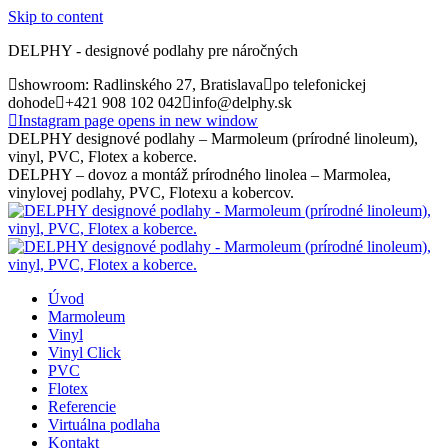
Skip to content
DELPHY - designové podlahy pre náročných
showroom: Radlinského 27, Bratislava
po telefonickej
dohode
+421 908 102 042
info@delphy.sk
Instagram page opens in new window
DELPHY designové podlahy – Marmoleum (prírodné linoleum),
vinyl, PVC, Flotex a koberce.
DELPHY – dovoz a montáž prírodného linolea – Marmolea,
vinylovej podlahy, PVC, Flotexu a kobercov.
Úvod
Marmoleum
Vinyl
Vinyl Click
PVC
Flotex
Referencie
Virtuálna podlaha
Kontakt