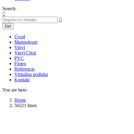
Search:
Úvod
Marmoleum
Vinyl
Vinyl Click
PVC
Flotex
Referencie
Virtuálna podlaha
Kontakt
You are here:
Home
50221 linen