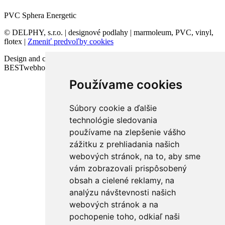
PVC Sphera Energetic
© DELPHY, s.r.o. | designové podlahy | marmoleum, PVC, vinyl,
flotex |
Zmeniť predvoľby cookies
Design and code VICTORY-media.sk | Webhosting
BESTwebhosting.sk | 12.11.2025
Používame cookies
Súbory cookie a ďalšie
technológie sledovania
používame na zlepšenie vášho
zážitku z prehliadania našich
webových stránok, na to, aby sme
vám zobrazovali prispôsobený
obsah a cielené reklamy, na
analýzu návštevnosti našich
webových stránok a na
pochopenie toho, odkiaľ naši