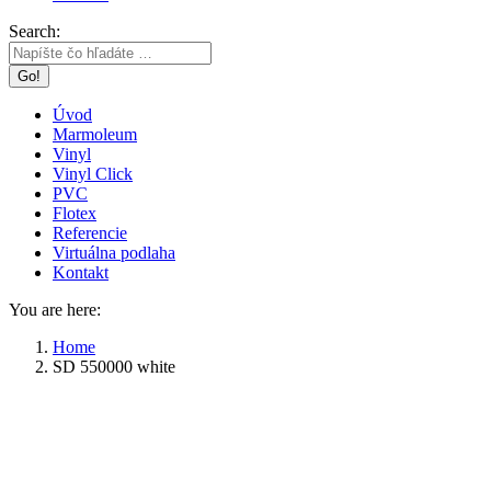
Search:
Úvod
Marmoleum
Vinyl
Vinyl Click
PVC
Flotex
Referencie
Virtuálna podlaha
Kontakt
You are here:
Home
SD 550000 white