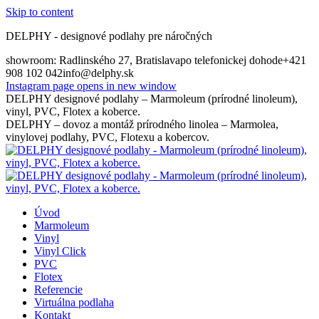
Skip to content
DELPHY - designové podlahy pre náročných
showroom: Radlinského 27, Bratislava
po telefonickej dohode
+421
908 102 042
info@delphy.sk
Instagram page opens in new window
DELPHY designové podlahy – Marmoleum (prírodné linoleum),
vinyl, PVC, Flotex a koberce.
DELPHY – dovoz a montáž prírodného linolea – Marmolea,
vinylovej podlahy, PVC, Flotexu a kobercov.
Úvod
Marmoleum
Vinyl
Vinyl Click
PVC
Flotex
Referencie
Virtuálna podlaha
Kontakt