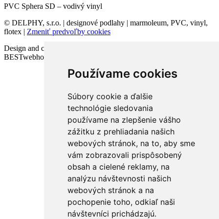
PVC Sphera SD – vodivý vinyl
© DELPHY, s.r.o. | designové podlahy | marmoleum, PVC, vinyl,
flotex |
Zmeniť predvoľby cookies
Design and code VICTORY-media.sk | Webhosting
BESTwebhosting.sk | 12.11.2025
Používame cookies
Súbory cookie a ďalšie
technológie sledovania
používame na zlepšenie vášho
zážitku z prehliadania našich
webových stránok, na to, aby sme
vám zobrazovali prispôsobený
obsah a cielené reklamy, na
analýzu návštevnosti našich
webových stránok a na
pochopenie toho, odkiaľ naši
návštevníci prichádzajú.