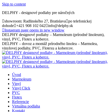
Skip to content
DELPHY - designové podlahy pre náročných
showroom: Radlinského 27, Bratislava
po telefonickej
dohode
+421 908 102 042
info@delphy.sk
Instagram page opens in new window
DELPHY designové podlahy – Marmoleum (prírodné linoleum),
vinyl, PVC, Flotex a koberce.
DELPHY – dovoz a montáž prírodného linolea – Marmolea,
vinylovej podlahy, PVC, Flotexu a kobercov.
Úvod
Marmoleum
Vinyl
Vinyl Click
PVC
Flotex
Referencie
Virtuálna podlaha
Kontakt