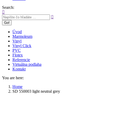
Search:
Úvod
Marmoleum
Vinyl
Vinyl Click
PVC
Flotex
Referencie
Virtuálna podlaha
Kontakt
You are here:
Home
SD 550003 light neutral grey