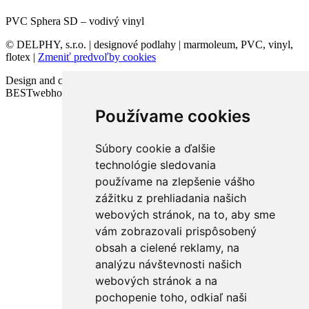
PVC Sphera SD – vodivý vinyl
© DELPHY, s.r.o. | designové podlahy | marmoleum, PVC, vinyl,
flotex |
Zmeniť predvoľby cookies
Design and code VICTORY-media.sk | Webhosting
BESTwebhosting.sk | 12.11.2025
Používame cookies
Súbory cookie a ďalšie
technológie sledovania
používame na zlepšenie vášho
zážitku z prehliadania našich
webových stránok, na to, aby sme
vám zobrazovali prispôsobený
obsah a cielené reklamy, na
analýzu návštevnosti našich
webových stránok a na
pochopenie toho, odkiaľ naši