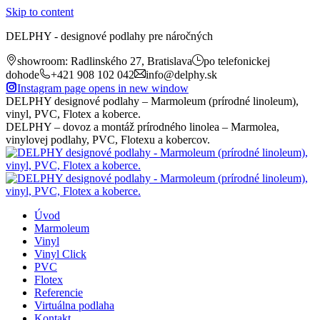
Skip to content
DELPHY - designové podlahy pre náročných
showroom: Radlinského 27, Bratislava
po telefonickej
dohode
+421 908 102 042
info@delphy.sk
Instagram page opens in new window
DELPHY designové podlahy – Marmoleum (prírodné linoleum),
vinyl, PVC, Flotex a koberce.
DELPHY – dovoz a montáž prírodného linolea – Marmolea,
vinylovej podlahy, PVC, Flotexu a kobercov.
Úvod
Marmoleum
Vinyl
Vinyl Click
PVC
Flotex
Referencie
Virtuálna podlaha
Kontakt