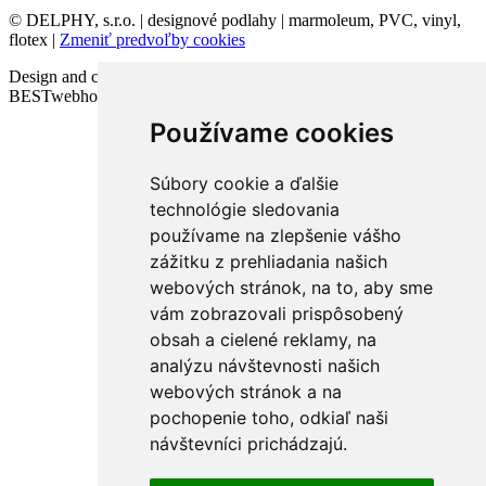
© DELPHY, s.r.o. | designové podlahy | marmoleum, PVC, vinyl,
flotex |
Zmeniť predvoľby cookies
Design and code VICTORY-media.sk | Webhosting
BESTwebhosting.sk | 12.11.2025
Používame cookies
Súbory cookie a ďalšie
technológie sledovania
používame na zlepšenie vášho
zážitku z prehliadania našich
webových stránok, na to, aby sme
vám zobrazovali prispôsobený
obsah a cielené reklamy, na
analýzu návštevnosti našich
webových stránok a na
pochopenie toho, odkiaľ naši
návštevníci prichádzajú.