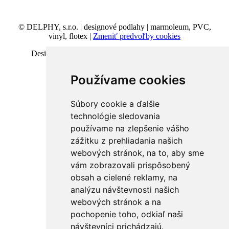
© DELPHY, s.r.o. | designové podlahy | marmoleum, PVC,
vinyl, flotex |
Zmeniť predvoľby cookies
Design and code VICTORY-media.sk | Webhosting
BESTwebhosting.sk | 12.11.2025
Používame cookies
Súbory cookie a ďalšie
technológie sledovania
používame na zlepšenie vášho
zážitku z prehliadania našich
webových stránok, na to, aby sme
vám zobrazovali prispôsobený
obsah a cielené reklamy, na
analýzu návštevnosti našich
webových stránok a na
pochopenie toho, odkiaľ naši
návštevníci prichádzajú.