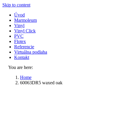
Skip to content
Úvod
Marmoleum
Vinyl
Vinyl Click
PVC
Flotex
Referencie
Virtuálna podlaha
Kontakt
You are here:
Home
60063DR5 waxed oak