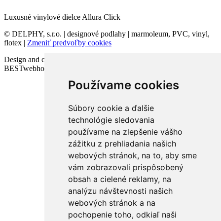
Luxusné vinylové dielce Allura Click
© DELPHY, s.r.o. | designové podlahy | marmoleum, PVC, vinyl,
flotex |
Zmeniť predvoľby cookies
Design and code VICTORY-media.sk | Webhosting
BESTwebhosting.sk | 12.11.2025
Používame cookies
Súbory cookie a ďalšie
technológie sledovania
používame na zlepšenie vášho
zážitku z prehliadania našich
webových stránok, na to, aby sme
vám zobrazovali prispôsobený
obsah a cielené reklamy, na
analýzu návštevnosti našich
webových stránok a na
pochopenie toho, odkiaľ naši