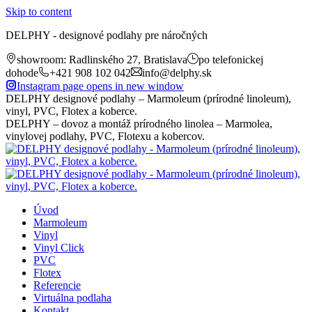
Skip to content
DELPHY - designové podlahy pre náročných
showroom: Radlinského 27, Bratislava
po telefonickej
dohode
+421 908 102 042
info@delphy.sk
Instagram page opens in new window
DELPHY designové podlahy – Marmoleum (prírodné linoleum),
vinyl, PVC, Flotex a koberce.
DELPHY – dovoz a montáž prírodného linolea – Marmolea,
vinylovej podlahy, PVC, Flotexu a kobercov.
Úvod
Marmoleum
Vinyl
Vinyl Click
PVC
Flotex
Referencie
Virtuálna podlaha
Kontakt