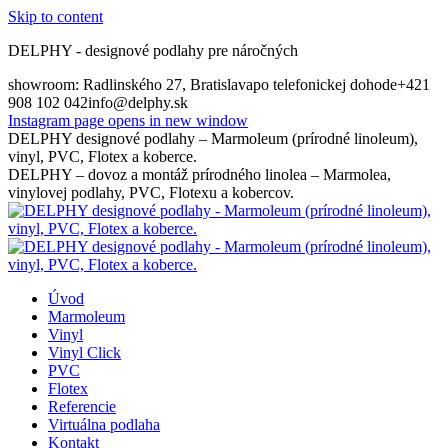
Skip to content
DELPHY - designové podlahy pre náročných
showroom: Radlinského 27, Bratislava
po telefonickej dohode
+421
908 102 042
info@delphy.sk
Instagram page opens in new window
DELPHY designové podlahy – Marmoleum (prírodné linoleum),
vinyl, PVC, Flotex a koberce.
DELPHY – dovoz a montáž prírodného linolea – Marmolea,
vinylovej podlahy, PVC, Flotexu a kobercov.
Úvod
Marmoleum
Vinyl
Vinyl Click
PVC
Flotex
Referencie
Virtuálna podlaha
Kontakt