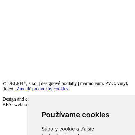
© DELPHY, s.r.o. | designové podlahy | marmoleum, PVC, vinyl,
flotex |
Zmeniť predvoľby cookies
Design and code VICTORY-media.sk | Webhosting
BESTwebhosting.sk | 12.11.2025
Používame cookies
Súbory cookie a ďalšie