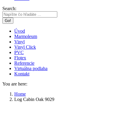
Search:
Úvod
Marmoleum
Vinyl
Vinyl Click
PVC
Flotex
Referencie
Virtuálna podlaha
Kontakt
You are here:
Home
Log Cabin Oak 9029