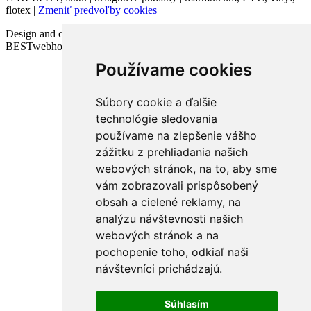
flotex |
Zmeniť predvoľby cookies
Design and code VICTORY-media.sk | Webhosting
BESTwebhosting.sk | 12.11.2025
Používame cookies
Súbory cookie a ďalšie
technológie sledovania
používame na zlepšenie vášho
zážitku z prehliadania našich
webových stránok, na to, aby sme
vám zobrazovali prispôsobený
obsah a cielené reklamy, na
analýzu návštevnosti našich
webových stránok a na
pochopenie toho, odkiaľ naši
návštevníci prichádzajú.
Súhlasím