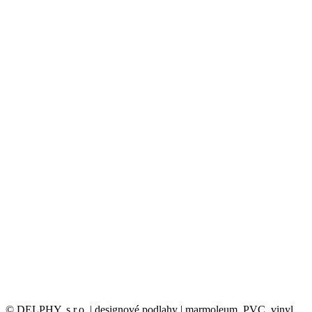
© DELPHY, s.r.o. | designové podlahy | marmoleum, PVC, vinyl,