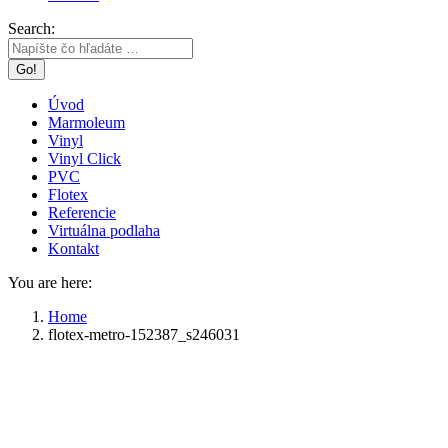
Search:
Úvod
Marmoleum
Vinyl
Vinyl Click
PVC
Flotex
Referencie
Virtuálna podlaha
Kontakt
You are here:
Home
flotex-metro-152387_s246031