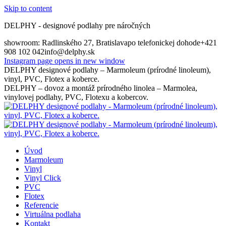
Skip to content
DELPHY - designové podlahy pre náročných
showroom: Radlinského 27, Bratislava
po telefonickej dohode
+421
908 102 042
info@delphy.sk
Instagram page opens in new window
DELPHY designové podlahy – Marmoleum (prírodné linoleum),
vinyl, PVC, Flotex a koberce.
DELPHY – dovoz a montáž prírodného linolea – Marmolea,
vinylovej podlahy, PVC, Flotexu a kobercov.
Úvod
Marmoleum
Vinyl
Vinyl Click
PVC
Flotex
Referencie
Virtuálna podlaha
Kontakt