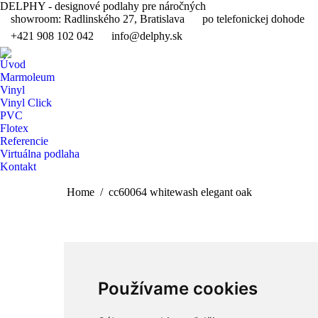
DELPHY - designové podlahy pre náročných
showroom: Radlinského 27, Bratislava
po telefonickej dohode
+421 908 102 042
info@delphy.sk
Instagram
page
Úvod
opens
Marmoleum
Vinyl
in
Vinyl Click
new
PVC
window
Flotex
Referencie
Virtuálna podlaha
Kontakt
Search:
You are here:
Home
cc60064 whitewash elegant oak
Používame cookies