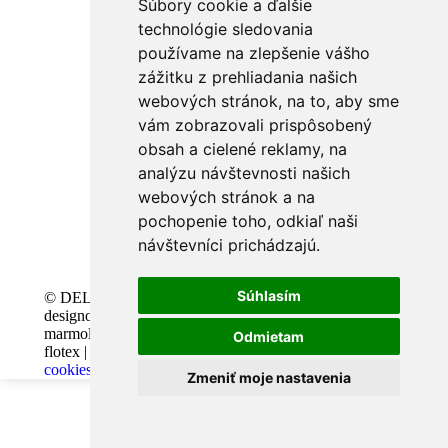
Súbory cookie a ďalšie
technológie sledovania
používame na zlepšenie vášho
zážitku z prehliadania našich
webových stránok, na to, aby sme
vám zobrazovali prispôsobený
obsah a cielené reklamy, na
analýzu návštevnosti našich
webových stránok a na
pochopenie toho, odkiaľ naši
návštevníci prichádzajú.
Súhlasím
© DELPHY, s.r.o. |
Design and code
designové podlahy |
VICTORY-media.sk |
marmoleum, PVC, vinyl,
Webhosting
Odmietam
flotex |
Zmeniť predvoľby
BESTwebhosting.sk |
cookies
12.11.2025
Zmeniť moje nastavenia