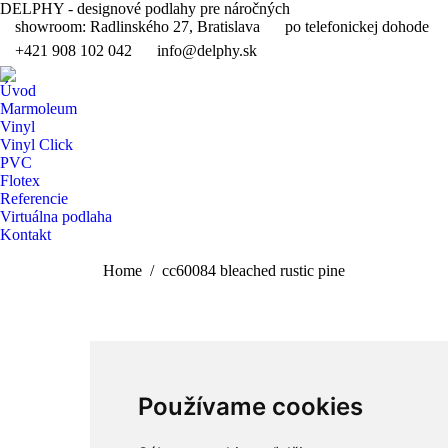
DELPHY - designové podlahy pre náročných
showroom: Radlinského 27, Bratislava
po telefonickej dohode
+421 908 102 042
info@delphy.sk
Instagram
page
Úvod
opens
Marmoleum
Vinyl
in
Vinyl Click
new
PVC
window
Flotex
Referencie
Virtuálna podlaha
Kontakt
Search:
You are here:
Home
cc60084 bleached rustic pine
Používame cookies