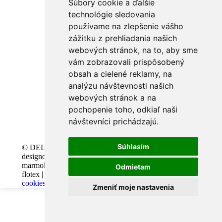
Súbory cookie a ďalšie
technológie sledovania
používame na zlepšenie vášho
zážitku z prehliadania našich
webových stránok, na to, aby sme
vám zobrazovali prispôsobený
obsah a cielené reklamy, na
analýzu návštevnosti našich
webových stránok a na
pochopenie toho, odkiaľ naši
návštevníci prichádzajú.
Súhlasím
© DELPHY, s.r.o. |
Design and code
designové podlahy |
VICTORY-media.sk |
marmoleum, PVC, vinyl,
Webhosting
Odmietam
flotex |
Zmeniť predvoľby
BESTwebhosting.sk |
cookies
12.11.2025
Zmeniť moje nastavenia