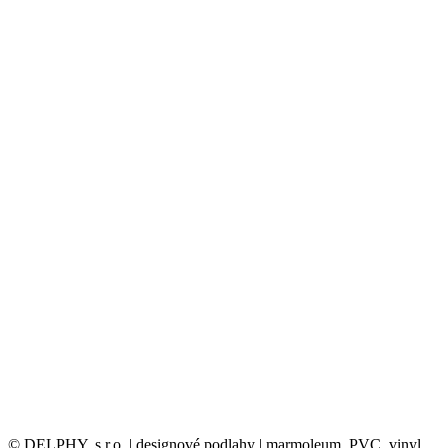
© DELPHY, s.r.o. | designové podlahy | marmoleum, PVC, vinyl,