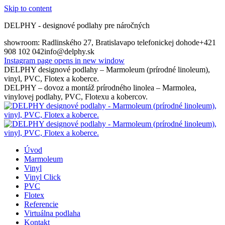
Skip to content
DELPHY - designové podlahy pre náročných
showroom: Radlinského 27, Bratislava
po telefonickej dohode
+421
908 102 042
info@delphy.sk
Instagram page opens in new window
DELPHY designové podlahy – Marmoleum (prírodné linoleum),
vinyl, PVC, Flotex a koberce.
DELPHY – dovoz a montáž prírodného linolea – Marmolea,
vinylovej podlahy, PVC, Flotexu a kobercov.
Úvod
Marmoleum
Vinyl
Vinyl Click
PVC
Flotex
Referencie
Virtuálna podlaha
Kontakt