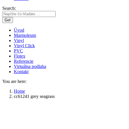
Search:
Úvod
Marmoleum
Vinyl
Vinyl Click
PVC
Flotex
Referencie
Virtuálna podlaha
Kontakt
You are here:
Home
cc61241 grey seagrass