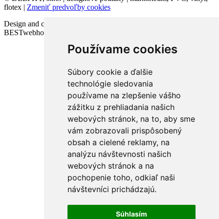
flotex |
Zmeniť predvoľby cookies
Design and code VICTORY-media.sk | Webhosting
BESTwebhosting.sk | 12.11.2025
Používame cookies
Súbory cookie a ďalšie
technológie sledovania
používame na zlepšenie vášho
zážitku z prehliadania našich
webových stránok, na to, aby sme
vám zobrazovali prispôsobený
obsah a cielené reklamy, na
analýzu návštevnosti našich
webových stránok a na
pochopenie toho, odkiaľ naši
návštevníci prichádzajú.
Súhlasím