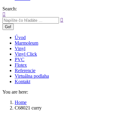
Search:
Úvod
Marmoleum
Vinyl
Vinyl Click
PVC
Flotex
Referencie
Virtuálna podlaha
Kontakt
You are here:
Home
C68021 curry