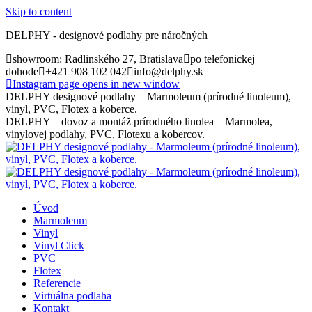
Skip to content
DELPHY - designové podlahy pre náročných
showroom: Radlinského 27, Bratislava
po telefonickej
dohode
+421 908 102 042
info@delphy.sk
Instagram page opens in new window
DELPHY designové podlahy – Marmoleum (prírodné linoleum),
vinyl, PVC, Flotex a koberce.
DELPHY – dovoz a montáž prírodného linolea – Marmolea,
vinylovej podlahy, PVC, Flotexu a kobercov.
Úvod
Marmoleum
Vinyl
Vinyl Click
PVC
Flotex
Referencie
Virtuálna podlaha
Kontakt