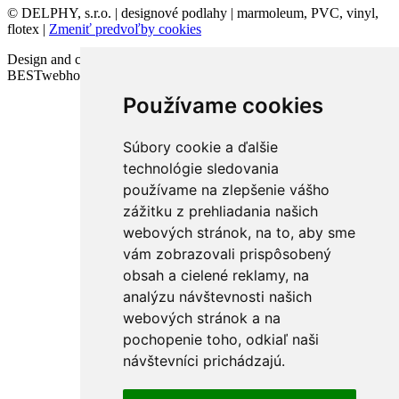
© DELPHY, s.r.o. | designové podlahy | marmoleum, PVC, vinyl,
flotex |
Zmeniť predvoľby cookies
Design and code VICTORY-media.sk | Webhosting
BESTwebhosting.sk | 12.11.2025
Používame cookies
Súbory cookie a ďalšie
technológie sledovania
používame na zlepšenie vášho
zážitku z prehliadania našich
webových stránok, na to, aby sme
vám zobrazovali prispôsobený
obsah a cielené reklamy, na
analýzu návštevnosti našich
webových stránok a na
pochopenie toho, odkiaľ naši
návštevníci prichádzajú.