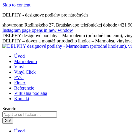
Skip to content
DELPHY - designové podlahy pre náročných
showroom: Radlinského 27, Bratislava
po telefonickej dohode
+421 9
Instagram page opens in new window
DELPHY designové podlahy – Marmoleum (prírodné linoleum), vinyl
DELPHY – dovoz a montáž prírodného linolea – Marmolea, vinylovej
Úvod
Marmoleum
Vinyl
Vinyl Click
PVC
Flotex
Referencie
Virtuálna podlaha
Kontakt
Search:
Úvod