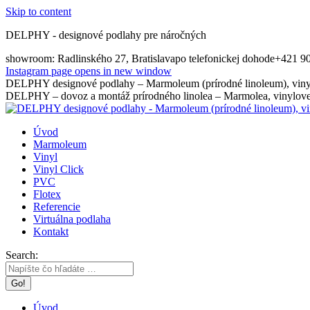
Skip to content
DELPHY - designové podlahy pre náročných
showroom: Radlinského 27, Bratislava
po telefonickej dohode
+421 9
Instagram page opens in new window
DELPHY designové podlahy – Marmoleum (prírodné linoleum), vinyl
DELPHY – dovoz a montáž prírodného linolea – Marmolea, vinylovej
Úvod
Marmoleum
Vinyl
Vinyl Click
PVC
Flotex
Referencie
Virtuálna podlaha
Kontakt
Search:
Úvod