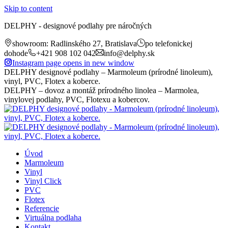
Skip to content
DELPHY - designové podlahy pre náročných
showroom: Radlinského 27, Bratislava
po telefonickej
dohode
+421 908 102 042
info@delphy.sk
Instagram page opens in new window
DELPHY designové podlahy – Marmoleum (prírodné linoleum),
vinyl, PVC, Flotex a koberce.
DELPHY – dovoz a montáž prírodného linolea – Marmolea,
vinylovej podlahy, PVC, Flotexu a kobercov.
Úvod
Marmoleum
Vinyl
Vinyl Click
PVC
Flotex
Referencie
Virtuálna podlaha
Kontakt