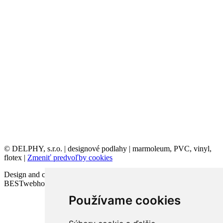
© DELPHY, s.r.o. | designové podlahy | marmoleum, PVC, vinyl,
flotex |
Zmeniť predvoľby cookies
Design and code VICTORY-media.sk | Webhosting
BESTwebhosting.sk | 12.11.2025
Používame cookies