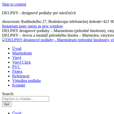
Skip to content
DELPHY - designové podlahy pre náročných
showroom: Radlinského 27, Bratislava
po telefonickej dohode
+421 9
Instagram page opens in new window
DELPHY designové podlahy – Marmoleum (prírodné linoleum), vinyl
DELPHY – dovoz a montáž prírodného linolea – Marmolea, vinylovej
Úvod
Marmoleum
Vinyl
Vinyl Click
PVC
Flotex
Referencie
Virtuálna podlaha
Kontakt
Search:
Úvod