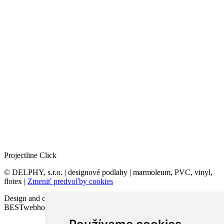
Projectline Click
© DELPHY, s.r.o. | designové podlahy | marmoleum, PVC, vinyl,
flotex |
Zmeniť predvoľby cookies
Design and code VICTORY-media.sk | Webhosting
BESTwebhosting.sk | 12.11.2025