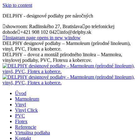
Skip to content
DELPHY - designové podlahy pre náročných
showroom: Radlinského 27, Bratislava
po telefonickej
dohode
+421 908 102 042
info@delphy.sk
Instagram page opens in new window
DELPHY designové podlahy – Marmoleum (prírodné linoleum),
vinyl, PVC, Flotex a koberce.
DELPHY – dovoz a montáž prírodného linolea – Marmolea,
vinylovej podlahy, PVC, Flotexu a kobercov.
Úvod
Marmoleum
Vinyl
Vinyl Click
PVC
Flotex
Referencie
Virtuálna podlaha
Kontakt