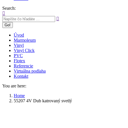
Search:
Úvod
Marmoleum
Vinyl
Vinyl Click
PVC
Flotex
Referencie
Virtuálna podlaha
Kontakt
You are here:
Home
55207 4V Dub katrovaný svetlý