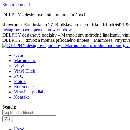
Skip to content
DELPHY - designové podlahy pre náročných
showroom: Radlinského 27, Bratislava
po telefonickej dohode
+421 9
Instagram page opens in new window
DELPHY designové podlahy – Marmoleum (prírodné linoleum), vinyl
DELPHY – dovoz a montáž prírodného linolea – Marmolea, vinylovej
Úvod
Marmoleum
Vinyl
Vinyl Click
PVC
Flotex
Referencie
Virtuálna podlaha
Kontakt
Search:
Úvod