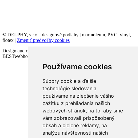
© DELPHY, s.r.o. | designové podlahy | marmoleum, PVC, vinyl,
flotex |
Zmeniť predvoľby cookies
Design and code VICTORY-media.sk | Webhosting
BESTwebhosting.sk | 12.11.2025
Používame cookies
Súbory cookie a ďalšie
technológie sledovania
používame na zlepšenie vášho
zážitku z prehliadania našich
webových stránok, na to, aby sme
vám zobrazovali prispôsobený
obsah a cielené reklamy, na
analýzu návštevnosti našich