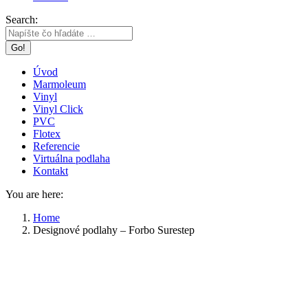
Search:
Úvod
Marmoleum
Vinyl
Vinyl Click
PVC
Flotex
Referencie
Virtuálna podlaha
Kontakt
You are here:
Home
Designové podlahy – Forbo Surestep