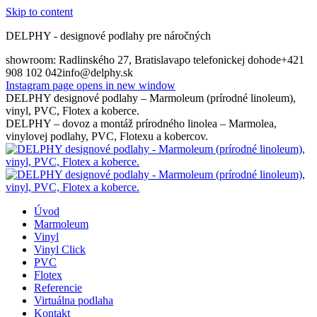
Skip to content
DELPHY - designové podlahy pre náročných
showroom: Radlinského 27, Bratislava
po telefonickej dohode
+421
908 102 042
info@delphy.sk
Instagram page opens in new window
DELPHY designové podlahy – Marmoleum (prírodné linoleum),
vinyl, PVC, Flotex a koberce.
DELPHY – dovoz a montáž prírodného linolea – Marmolea,
vinylovej podlahy, PVC, Flotexu a kobercov.
Úvod
Marmoleum
Vinyl
Vinyl Click
PVC
Flotex
Referencie
Virtuálna podlaha
Kontakt