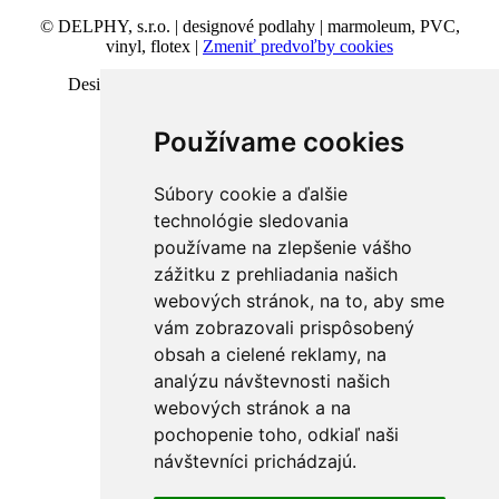
© DELPHY, s.r.o. | designové podlahy | marmoleum, PVC,
vinyl, flotex |
Zmeniť predvoľby cookies
Design and code VICTORY-media.sk | Webhosting
BESTwebhosting.sk | 12.11.2025
Používame cookies
Súbory cookie a ďalšie
technológie sledovania
používame na zlepšenie vášho
zážitku z prehliadania našich
webových stránok, na to, aby sme
vám zobrazovali prispôsobený
obsah a cielené reklamy, na
analýzu návštevnosti našich
webových stránok a na
pochopenie toho, odkiaľ naši
návštevníci prichádzajú.