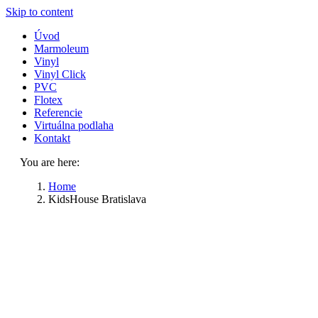
Skip to content
Úvod
Marmoleum
Vinyl
Vinyl Click
PVC
Flotex
Referencie
Virtuálna podlaha
Kontakt
You are here:
Home
KidsHouse Bratislava