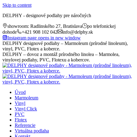
Skip to content
DELPHY - designové podlahy pre náročných
showroom: Radlinského 27, Bratislava
po telefonickej
dohode
+421 908 102 042
info@delphy.sk
Instagram page opens in new window
DELPHY designové podlahy – Marmoleum (prírodné linoleum),
vinyl, PVC, Flotex a koberce.
DELPHY – dovoz a montáž prírodného linolea – Marmolea,
vinylovej podlahy, PVC, Flotexu a kobercov.
Úvod
Marmoleum
Vinyl
Vinyl Click
PVC
Flotex
Referencie
Virtuálna podlaha
Kontakt