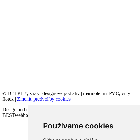
© DELPHY, s.r.o. | designové podlahy | marmoleum, PVC, vinyl,
flotex |
Zmeniť predvoľby cookies
Design and code VICTORY-media.sk | Webhosting
BESTwebhosting.sk | 12.11.2025
Používame cookies