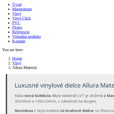
Úvod
Marmoleum
Vinyl
Vinyl Click
PVC
Flotex
Referencie
Virtuálna podlaha
Kontakt
You are here:
Home
Vinyl
Allura Material
Luxusné vinylové dielce Allura Mate
Naša
nová kolekcia
Allura Material LVT je zložená
z kla
50x50cm a 100x100cm, v závislosti na dizajne.
Novinkou
v tejto kolekcii
sú kruhové dielce
: vo štvorc