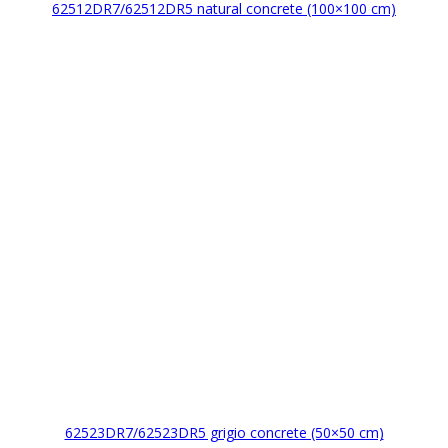
62512DR7/62512DR5 natural concrete (100×100 cm)
62523DR7/62523DR5 grigio concrete (50×50 cm)