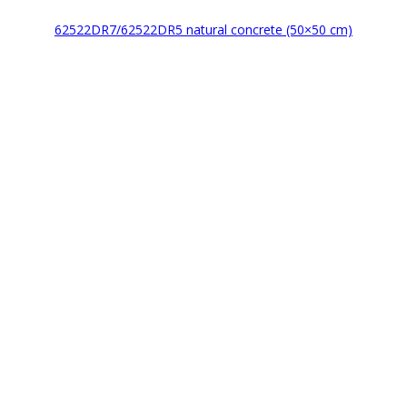
62522DR7/62522DR5 natural concrete (50×50 cm)