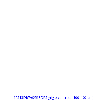
62513DR7/62513DR5 grigio concrete (100×100 cm)