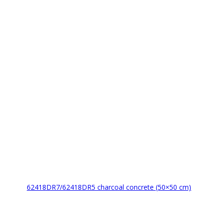
62418DR7/62418DR5 charcoal concrete (50×50 cm)