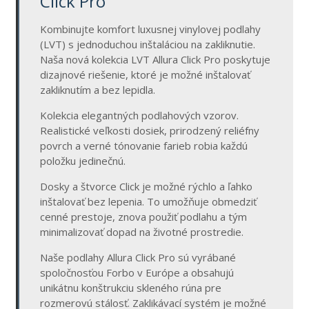
Click Pro
Kombinujte komfort luxusnej vinylovej podlahy
(LVT) s jednoduchou inštaláciou na zakliknutie.
Naša nová kolekcia LVT Allura Click Pro poskytuje
dizajnové riešenie, ktoré je možné inštalovať
zakliknutím a bez lepidla.
Kolekcia elegantných podlahových vzorov.
Realistické veľkosti dosiek, prirodzený reliéfny
povrch a verné tónovanie farieb robia každú
položku jedinečnú.
Dosky a štvorce Click je možné rýchlo a ľahko
inštalovať bez lepenia. To umožňuje obmedziť
cenné prestoje, znova použiť podlahu a tým
minimalizovať dopad na životné prostredie.
Naše podlahy Allura Click Pro sú vyrábané
spoločnosťou Forbo v Európe a obsahujú
unikátnu konštrukciu skleného rúna pre
rozmerovú stálosť. Zaklikávací systém je možné