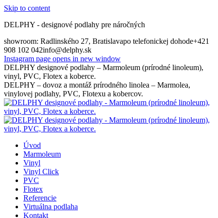
Skip to content
DELPHY - designové podlahy pre náročných
showroom: Radlinského 27, Bratislava
po telefonickej dohode
+421
908 102 042
info@delphy.sk
Instagram page opens in new window
DELPHY designové podlahy – Marmoleum (prírodné linoleum),
vinyl, PVC, Flotex a koberce.
DELPHY – dovoz a montáž prírodného linolea – Marmolea,
vinylovej podlahy, PVC, Flotexu a kobercov.
Úvod
Marmoleum
Vinyl
Vinyl Click
PVC
Flotex
Referencie
Virtuálna podlaha
Kontakt