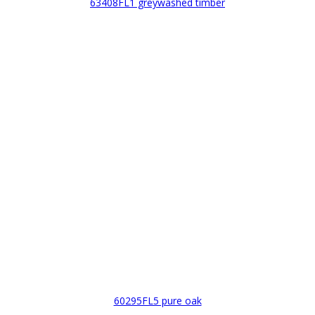
63408FL1 greywashed timber
60295FL5 pure oak