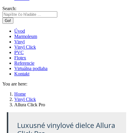
Search:
Úvod
Marmoleum
Vinyl
Vinyl Click
PVC
Flotex
Referencie
Virtuálna podlaha
Kontakt
You are here:
Home
Vinyl Click
Allura Click Pro
Luxusné vinylové dielce Allura