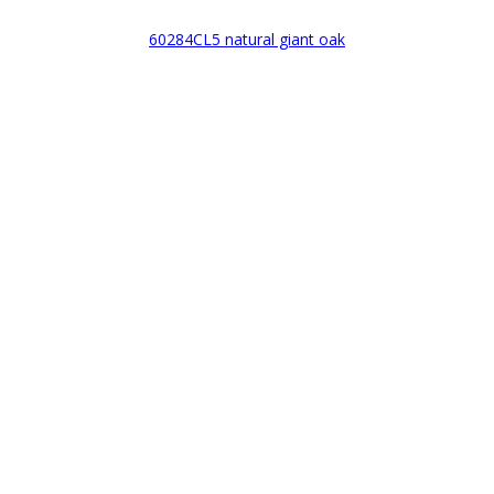
60284CL5 natural giant oak