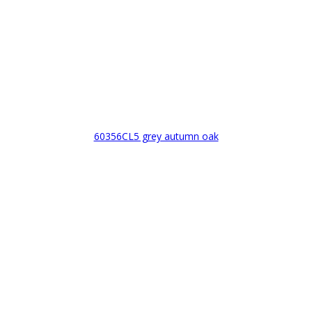
60356CL5 grey autumn oak